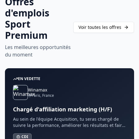
Offres
d'emplois
Sport
Voir toutes les offres
Premium
Les meilleures opportunités
du moment
EN VEDETTE
Winamax
Paris
,
France
Chargé d'affiliation marketing (H/F)
Au sein de l'équipe Acquisition, tu seras chargé de
suivre la performance, améliorer les résultats et faire
évoluer le programme d'affiliation sur plusieurs
CDI
marchés internationaux. L'équipe est structurée