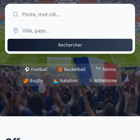
Rechercher
⚽
Football
🏀
Basketball
🎾
Tennis
🏉
Rugby
🏊
Natation
🏃
Athlétisme